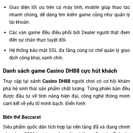
Giao diện tối ưu trên cả máy tính, mobile giúp thao tác
nhanh chóng, dễ dàng tìm kiếm game cũng như quản lý
tài khoản.
Các ván game đều điều phối bởi Dealer người thật đem
đến sự chân thực tuyệt đối.
Hệ thống bảo mật SSL đa tầng cùng cơ chế quản lý giao
dịch công khai, xanh chín.
Danh sách game Casino DH88 cực hút khách
Truy cập tại sảnh
Casino DH88
người chơi có cơ hội khám
phá hệ sinh thái sản phẩm chất lượng. Từng phiên bản đều
được đầu tư về tính năng hiện đại, công nghệ thông minh
cam kết về yếu tố minh bạch. Điển hình:
Biến thể Baccarat
Siêu phẩm quốc dân tích hợp tại nền tảng đã và đang chinh