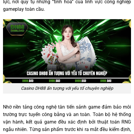
lực, nơi quy tụ những “tinh hoa” của lĩnh vực công nghiệp
gameplay toàn cầu.
Casino DH88 ấn tượng với yếu tố chuyên nghiệp
Nhờ nền tảng công nghệ tân tiến sảnh game đảm bảo môi
trường trực tuyến công bằng và an toàn. Toàn bộ hệ thống
vận hành, kết quả game đều xác định bởi thuật toán RNG
ngẫu nhiên. Từng sản phẩm trước khi ra mắt đều kiểm định,