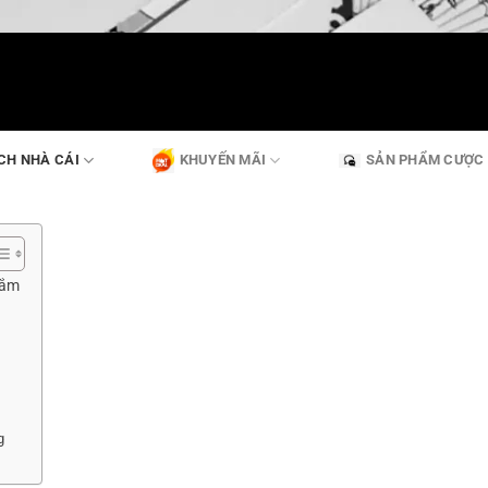
CH NHÀ CÁI
KHUYẾN MÃI
SẢN PHẨM CƯỢC 
Nắm
g