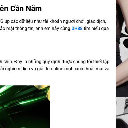
iên Cần Nắm
Giúp các dữ liệu như tài khoản người chơi, giao dịch,
 bảo mật thông tin, anh em hãy cùng
DH88
tìm hiểu qua
 chín. Đây là những quy định được chúng tôi thiết lập
ải nghiệm dịch vụ giải trí online một cách thoải mái và