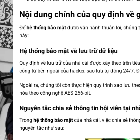
Nội dung chính của quy định về g
Để
hệ thống bảo mật
được vận hành thuận lợi, chúng tôi
này:
Hệ thống bảo mật về lưu trữ dữ liệu
Quy định về lưu trữ của nhà cái được xây theo trên tiêu
công từ bên ngoài của hacker, sao lưu tự động 24/7. Đ
Ngoài ra, chúng tôi còn thực hiện quy trình sao lưu th
hóa theo công nghệ AES 256-bit.
Nguyên tắc chia sẻ thông tin hội viên tại nh
Trong
hệ thống bảo mật
của nhà cái, việc chia sẻ thôn
nguyên tắc như sau: