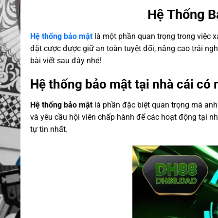
Hệ Thống B
Hệ thống bảo mật
là một phần quan trọng trong việc xâ
đặt cược được giữ an toàn tuyệt đối, nâng cao trải ng
bài viết sau đây nhé!
Hệ thống bảo mật tại nhà cái có n
Hệ thống bảo mật
là phần đặc biệt quan trọng mà anh 
và yêu cầu hội viên chấp hành để các hoạt động tại nhà
tự tin nhất.