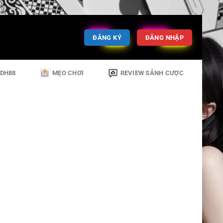
ĐĂNG KÝ
ĐĂNG NHẬP
DH88
MẸO CHƠI
REVIEW SẢNH CƯỢC