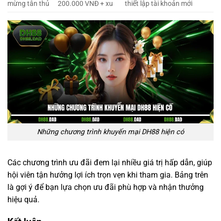
mừng tân thủ
200.000 VNĐ + xu
thiết lập tài khoản mới
Những chương trình khuyến mại DH88 hiện có
Các chương trình ưu đãi đem lại nhiều giá trị hấp dẫn, giúp
hội viên tận hưởng lợi ích trọn vẹn khi tham gia. Bảng trên
là gợi ý để bạn lựa chọn ưu đãi phù hợp và nhận thưởng
hiệu quả.