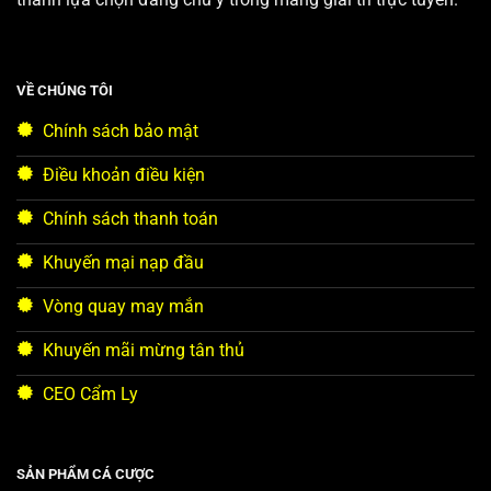
VỀ CHÚNG TÔI
Chính sách bảo mật
Điều khoản điều kiện
Chính sách thanh toán
Khuyến mại nạp đầu
Vòng quay may mắn
Khuyến mãi mừng tân thủ
CEO Cẩm Ly
SẢN PHẨM CÁ CƯỢC