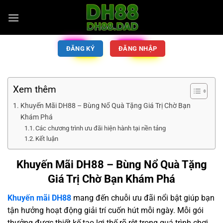
ĐĂNG KÝ
ĐĂNG NHẬP
Xem thêm
Khuyến Mãi DH88 – Bùng Nổ Quà Tặng Giá Trị Chờ Bạn
Khám Phá
Các chương trình ưu đãi hiện hành tại nền tảng
Kết luận
Khuyến Mãi DH88 – Bùng Nổ Quà Tặng
Giá Trị Chờ Bạn Khám Phá
Khuyến mãi DH88
mang đến chuỗi ưu đãi nổi bật giúp bạn
tận hưởng hoạt động giải trí cuốn hút mỗi ngày. Mỗi gói
thưởng được thiết kế tạo lợi thế rõ rệt trong quá trình chơi.