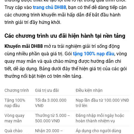
Truy cập vào
trang chủ DH88
, bạn có thể dễ dàng tiếp cận
các chương trình khuyến mãi hấp dẫn để bắt đầu hành
trình giải trí đầy hứng khởi.
Các chương trình ưu đãi hiện hành tại nền tảng
Khuyến mãi DH88
mở ra trải nghiệm giải trí sống động
cùng nhiều phần quà giá trị. Gói
tặng 100% nạp đầu
, vòng
quay may mắn và quà chào mừng được hướng dẫn chi
tiết, dễ áp dụng. Bảng dưới đây thể hiện giá trị của các gói
thưởng nổi bật hiện có trên nền tảng.
Chương trình
Giá trị ưu đãi
Điều kiện nhận
Tặng 100%
Tối đa 3.000.000
Nạp lần đầu từ 100.000 VNĐ
nạp đầu
VNĐ
trở lên
Vòng quay
Thưởng từ 5.000 –
Đăng nhập mỗi ngày hoặc
may mắn
500.000 VNĐ
hoàn thành nhiệm vụ
Quà chào
Nhận 20.000 –
Áp dụng cho người dùng