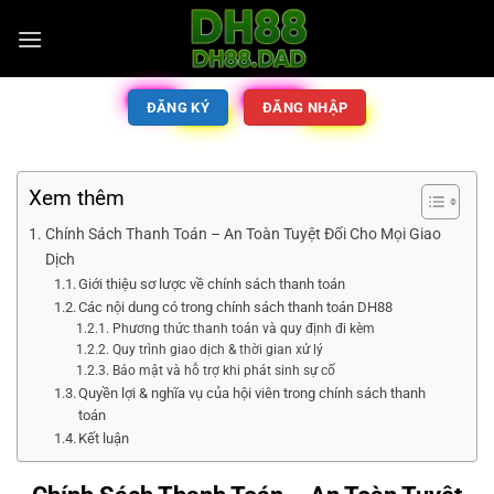
ĐĂNG KÝ
ĐĂNG NHẬP
Xem thêm
Chính Sách Thanh Toán – An Toàn Tuyệt Đối Cho Mọi Giao
Dịch
Giới thiệu sơ lược về chính sách thanh toán
Các nội dung có trong chính sách thanh toán DH88
Phương thức thanh toán và quy định đi kèm
Quy trình giao dịch & thời gian xử lý
Bảo mật và hỗ trợ khi phát sinh sự cố
Quyền lợi & nghĩa vụ của hội viên trong chính sách thanh
toán
Kết luận