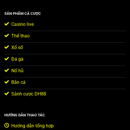
SẢN PHẨM CÁ CƯỢC
Casino live
Thể thao
Xổ số
Đá gà
Nổ hũ
Bắn cá
Sảnh cược DH88
HƯỚNG DẪN THAO TÁC
Hướng dẫn tổng hợp