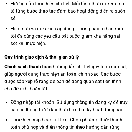
Hướng dẫn thực hiện chi tiết: Mỗi hình thức đi kèm mô
tả từng bước thao tác đảm bảo hoạt động diễn ra suôn
sẻ.
Hạn mức và điều kiện áp dụng: Thông báo rõ hạn mức
tối đa cùng các yêu cầu bắt buộc, giảm khả năng sai
sót khi thực hiện.
Quy trình giao dịch & thời gian xử lý
Chính sách thanh toán
hướng dẫn chi tiết quy trình nạp rút,
giúp người dùng thực hiện an toàn, chính xác. Các bước
được sắp xếp rõ ràng để bạn dễ dàng quan sát tiến trình
cho đến khi hoàn tất
.
Đăng nhập tài khoản: Sử dụng thông tin đăng ký để truy
cập hệ thống trước khi thực hiện bất kỳ hoạt động nào.
Thực hiện nạp hoặc rút tiền: Chọn phương thức thanh
toán phù hợp và điền thông tin theo hướng dẫn từng