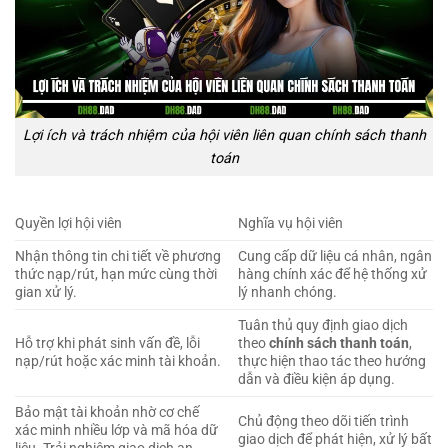
Lợi ích và trách nhiệm của hội viên liên quan chính sách thanh
toán
Quyền lợi hội viên
Nghĩa vụ hội viên
Nhận thông tin chi tiết về phương
Cung cấp dữ liệu cá nhân, ngân
thức nạp/rút, hạn mức cùng thời
hàng chính xác để hệ thống xử
gian xử lý.
lý nhanh chóng.
Tuân thủ quy định giao dịch
Hỗ trợ khi phát sinh vấn đề, lỗi
theo
chính sách thanh toán
,
nạp/rút hoặc xác minh tài khoản.
thực hiện thao tác theo hướng
dẫn và điều kiện áp dụng.
Bảo mật tài khoản nhờ cơ chế
Chủ động theo dõi tiến trình
xác minh nhiều lớp và mã hóa dữ
giao dịch để phát hiện, xử lý bất