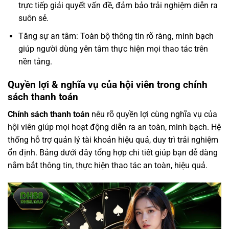
trực tiếp giải quyết vấn đề, đảm bảo trải nghiệm diễn ra
suôn sẻ.
Tăng sự an tâm: Toàn bộ thông tin rõ ràng, minh bạch
giúp người dùng yên tâm thực hiện mọi thao tác trên
nền tảng.
Quyền lợi & nghĩa vụ của hội viên trong chính
sách thanh toán
Chính sách thanh toán
nêu rõ quyền lợi cùng nghĩa vụ của
hội viên giúp mọi hoạt động diễn ra an toàn, minh bạch. Hệ
thống hỗ trợ quản lý tài khoản hiệu quả, duy trì trải nghiệm
ổn định. Bảng dưới đây tổng hợp chi tiết giúp bạn dễ dàng
nắm bắt thông tin, thực hiện thao tác an toàn, hiệu quả.