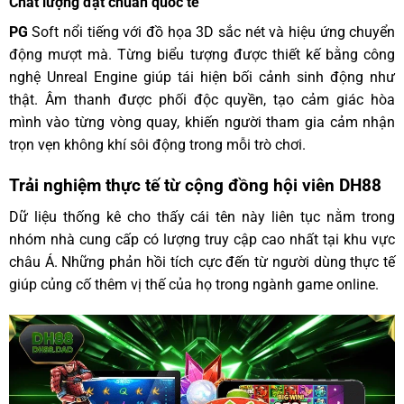
Chất lượng đạt chuẩn quốc tế
PG
Soft nổi tiếng với đồ họa 3D sắc nét và hiệu ứng chuyển
động mượt mà. Từng biểu tượng được thiết kế bằng công
nghệ Unreal Engine giúp tái hiện bối cảnh sinh động như
thật. Âm thanh được phối độc quyền, tạo cảm giác hòa
mình vào từng vòng quay, khiến người tham gia cảm nhận
trọn vẹn không khí sôi động trong mỗi trò chơi.
Trải nghiệm thực tế từ cộng đồng hội viên DH88
Dữ liệu thống kê cho thấy cái tên này liên tục nằm trong
nhóm nhà cung cấp có lượng truy cập cao nhất tại khu vực
châu Á. Những phản hồi tích cực đến từ người dùng thực tế
giúp củng cố thêm vị thế của họ trong ngành game online.