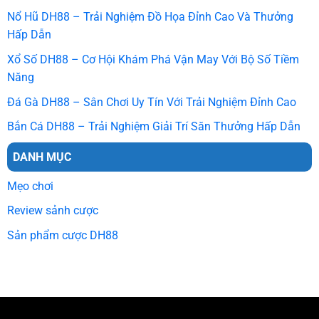
Nổ Hũ DH88 – Trải Nghiệm Đồ Họa Đỉnh Cao Và Thưởng
Hấp Dẫn
Xổ Số DH88 – Cơ Hội Khám Phá Vận May Với Bộ Số Tiềm
Năng
Đá Gà DH88 – Sân Chơi Uy Tín Với Trải Nghiệm Đỉnh Cao
Bắn Cá DH88 – Trải Nghiệm Giải Trí Săn Thưởng Hấp Dẫn
DANH MỤC
Mẹo chơi
Review sảnh cược
Sản phẩm cược DH88