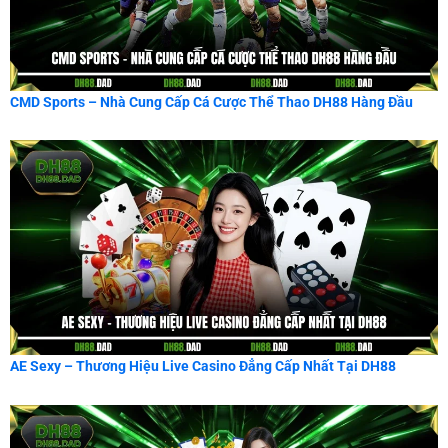
CMD Sports – Nhà Cung Cấp Cá Cược Thể Thao DH88 Hàng Đầu
AE Sexy – Thương Hiệu Live Casino Đẳng Cấp Nhất Tại DH88