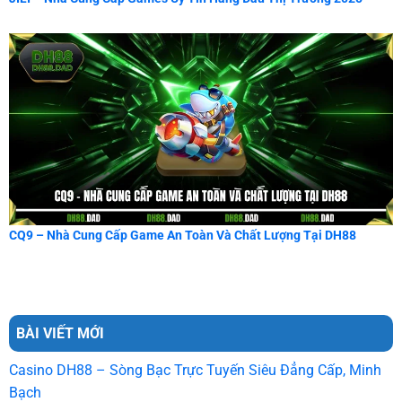
CQ9 – Nhà Cung Cấp Game An Toàn Và Chất Lượng Tại DH88
BÀI VIẾT MỚI
Casino DH88 – Sòng Bạc Trực Tuyến Siêu Đẳng Cấp, Minh
Bạch